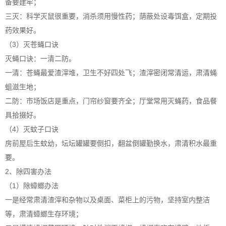
备要建牢；
三灭：科学灭鼠很重要，消杀须用慢性药；荫蔽处设毒饵盒，定期投
药效果好。
（3）灭苍蝇口诀
灭蝇口诀：一清二防。
一清：苍蝇最爱渣滓堆，卫生不好四处飞；渣滓密闭常清运，肃清蝇
蛆滋生地；
二防：市场饭店是重点，门帘纱窗要齐全；厅堂常用灭蝇药，食品餐
具拾掇好。
（4）灭蚊子口诀
房前屋后生蚊幼，坛坛罐罐要倒扣，翻盆倒罐勤换水，肃清积水最重
要。
2、除四害办法
（1）除蟑螂办法
一是经常肃清渣滓和杂物以及桌面、菜柜上的污物，坚持室内整洁
等，肃清蟑螂生存环境；