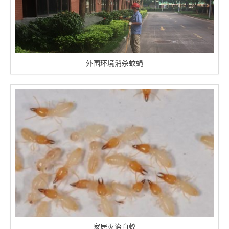
外围环境消杀蚊蝇
家居灭治白蚁