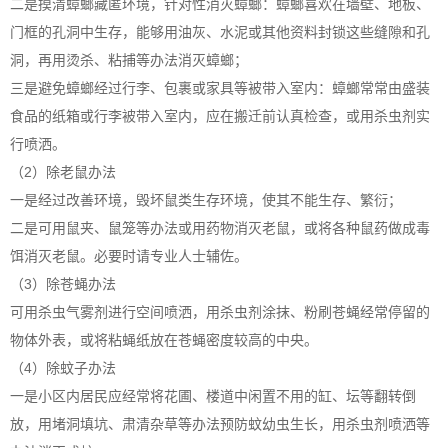
二是摸清蟑螂藏匿环境，针对性消灭蟑螂：蟑螂喜欢在墙壁、地板、
门框的孔洞中生存，能够用油灰、水泥或其他资料封锁这些缝隙和孔
洞，再用烫杀、粘捕等办法消灭蟑螂；
三是避免蟑螂经过行李、包裹或家具等被带入室内：蟑螂常常由盛装
食品的纸箱或行李被带入室内，应在搬迁前认真检查，或用杀虫剂实
行喷洒。
（2）除老鼠办法
一是经过改善环境，毁坏鼠类生存环境，使其不能生存、繁衍；
二是可用鼠夹、鼠笼等办法或用药物消灭老鼠，或将各种鼠药做成毒
饵消灭老鼠。必要时请专业人士辅佐。
（3）除苍蝇办法
可用杀虫气雾剂进行空间喷洒，用杀虫剂涂抹、粉刷苍蝇经常停留的
物体外表，或将粘蝇纸放在苍蝇密度较高的中央。
（4）除蚊子办法
一是小区内居民应经常将花圃、楼道中闲置不用的缸、坛等翻转倒
放，用堵洞填坑、肃清杂草等办法预防蚊幼虫生长，用杀虫剂喷洒等