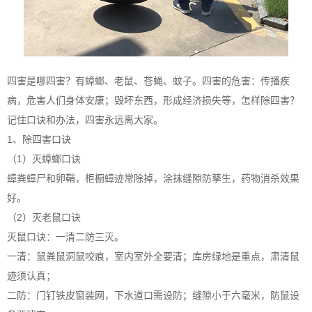
四害是哪四害？有蟑螂、老鼠、苍蝇、蚊子。四害的危害：传播疾
病，危害人们身体安康；毁坏东西，形成经济损失等，怎样除四害？
记住口诀和办法，四害永远离大家。
1、除四害口诀
（1）灭蟑螂口诀
蟑粪蟑尸和卵鞘，柜橱蟑迹常除掉，涂抹缝隙防孳生，药物消杀效果
好。
（2）灭老鼠口诀
灭鼠口诀：一清二防三灭。
一清：鼠粪鼠洞鼠咬痕，室内室外全要清；库房绿地是重点，肃清鼠
迹须认真；
二防：门钉铁皮窗装网，下水道口需设防；缝隙小于六毫米，防鼠设