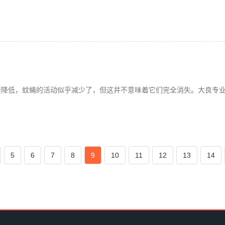
渐降低，蚊蝇的活动似乎减少了，但这并不意味着它们完全消失。大良专
5
6
7
8
9
10
11
12
13
14