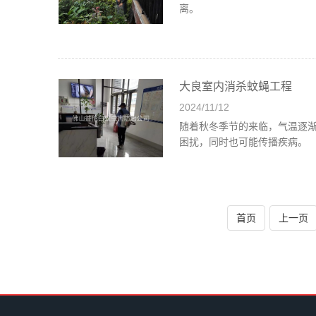
离。
大良室内消杀蚊蝇工程
2024/11/12
随着秋冬季节的来临，气温逐
困扰，同时也可能传播疾病。
首页
上一页