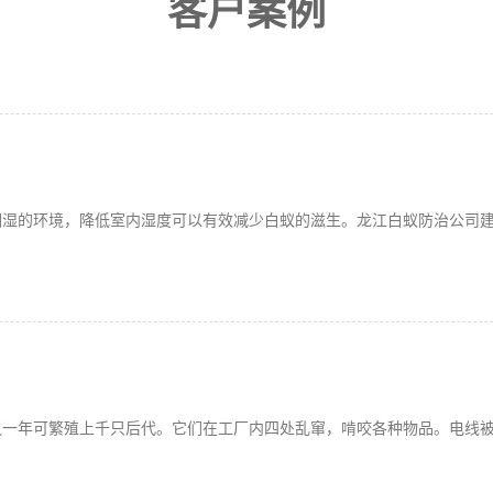
客户案例
潮湿的环境，降低室内湿度可以有效减少白蚁的滋生。龙江白蚁防治公司
鼠一年可繁殖上千只后代。它们在工厂内四处乱窜，啃咬各种物品。电线