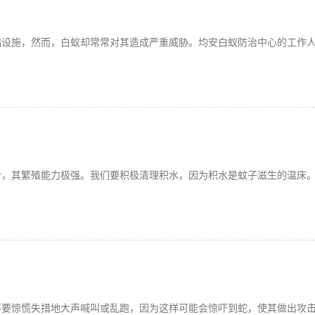
础设施，然而，白蚁却常常对其造成严重威胁。均安白蚁防治中心的工作
介，其繁殖能力极强。我们要积极清理积水，因为积水是蚊子滋生的温床
不要惊慌失措地大声喊叫或乱跑，因为这样可能会惊吓到蛇，使其做出攻