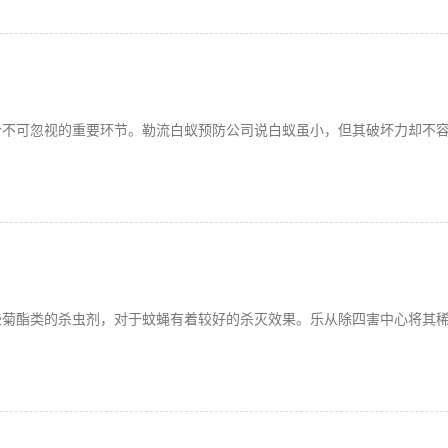
个不可忽视的重要环节。勒流白蚁预防公司说白蚁虽小，但其破坏力却不
些菊酯类的杀虫剂，对于蚊蝇有着较好的杀灭效果。乐从除四害中心将其