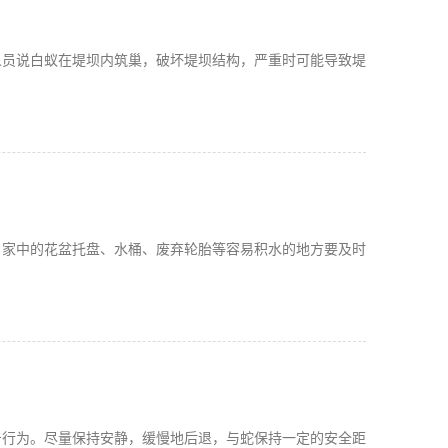
人员说白蚁在堤坝内筑巢，破坏堤坝结构，严重时可能导致堤
。家中的花盆托盘、水桶、废弃轮胎等容易积水的地方要及时
击行为。尽量保持安静，缓慢地后退，与蛇保持一定的安全距