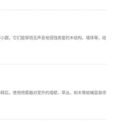
容小觑，它们能够悄无声息地侵蚀房屋的木结构、墙体等，给
稀释后，使用喷雾器对室外的墙壁、草丛、树木等蚊蝇容易停