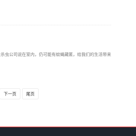
业杀虫公司说在室内，仍可能有蚊蝇藏匿，给我们的生活带来
下一页
尾页