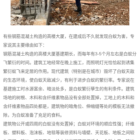
有些钢筋混凝土构造的高楼大厦，在建成后不久就发现白蚁为害，专
家说其主要缘由如下：
钢筋混凝土构造的高楼大厦基建期长，而每年有3-5个月左右是白蚁分
飞繁衍的时间。建筑工地经常在晚上施工，而照明灯光恰恰起到诱集
繁衍蚁飞来定居的作用。现代建筑（特别是在城市）毁坏了白蚁天敌
的生态环境，使白蚁天敌减少，有利于进步白蚁的繁衍率。专家说在
基建施工时水源富余、暗淡处多，是白蚁繁衍孳生的有利条件。建筑
场地的树根、木料和含纤维素物品没有全部处置掉，工地上的木料和
含纤维素物品四处都是，建筑物的暗角位、伸缩缝等处的模板无法撤
除，为白蚁准备了充足的食料。
建筑物公开或四周的白蚁没有处置掉；白蚁对环境的顺应性强；纤维
板、塑料板、泡沫板、地毯等装修资料与墙壁、天花板、地板之间较