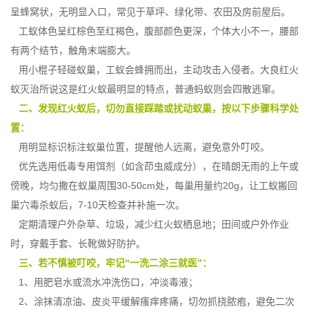
呈蜂窝状，无明显入口，常见于草坪、绿化带、农田及房前屋后。
工蚁体色呈红棕色至红褐色，腹部颜色更深，个体大小不一，腰部
有两个结节，触角末端膨大。
用小棍子轻碰蚁巢，工蚁会蜂拥而出，主动攻击入侵者。大良红火
蚁灭治所说这是红火蚁最明显的
特点
，普通蚂蚁则会四散逃窜。
二、发现红火蚁后，切勿直接踩踏或扰动蚁巢，按以下步骤科学处
置：
用明显标识标注蚁巢位置，提醒他人远离，避免意外叮咬。
优先选用低毒专用饵剂（如含茚虫威成分），在晴朗无雨的上午或
傍晚，均匀撒在蚁巢周围30-50cm处，每巢用量约20g，让工蚁搬回
巢穴毒杀蚁后，7-10天检查并补施一次。
定期清理户外杂草、垃圾，
减少红火蚁
栖息地；田间或户外作业
时，穿戴手套、长靴做好防护。
三、若不慎被叮咬，牢记“一洗二涂三就医”：
1、用肥皂水或流水冲洗伤口，冲淡毒液；
2、涂抹清凉油、皮炎平缓解瘙痒疼痛，切勿抓挠脓疱，避免二次