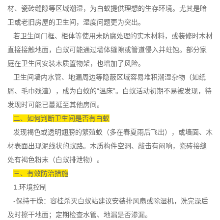
材、瓷砖缝隙等区域潮湿，为白蚁提供理想的生存环境。尤其是暗
卫或老旧房屋的卫生间，湿度问题更为突出。
若卫生间门框、柜体等使用未防腐处理的实木材料，或装修时木材
直接接触地面，白蚁可能通过墙体缝隙或管道侵入并蛀蚀。部分家
庭在卫生间安装木质置物架，也增加了风险。
卫生间墙内水管、地漏周边等隐蔽区域容易堆积潮湿杂物（如纸
屑、毛巾残渣），成为白蚁的“温床”。白蚁活动初期不易被发现，待
发现时可能已蔓延至其他房间。
二、如何判断卫生间是否有白蚁
发现褐色或透明翅膀的繁殖蚁（多在春夏雨后飞出），或墙面、木
材表面出现泥线状的蚁路。木质构件空洞、敲击有闷响，瓷砖接缝
处有褐色粉末（白蚁排泄物）。
三、有效防治措施
1.环境控制
-保持干燥：容桂杀灭白蚁站建议安装排风扇或除湿机，洗完澡后
及时擦干地面；定期检查水管、地漏是否渗漏。