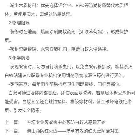
-减少木质材料：优先选择铝合金、PVC等防潮材质替代木质柜
体；若使用实木，需经过
防腐处理
。
2.物理阻隔
-装修时在地面、墙面涂刷防蚁药剂（如联苯菊酯），形成保护
层。
-密封瓷砖缝隙、水管穿墙孔洞，阻断白蚁入侵路径。
3.化学防治
-发现蚁害时，切勿自行喷杀虫剂，以免
白蚁转移
扩散。容桂杀灭
白蚁站建议应联系专业机构使用饵剂系统或灌注药剂进行灭治。
-定期巡查：每年雨季前后检查卫生间踢脚线、门框等部位。
白蚁可通过墙体内部蔓延，即使表面是瓷砖，若基层木板受潮仍可
能受害。白蚁甚至还会蛀蚀塑料、橡胶等材料，甚至破坏电线绝缘
层，引发安全隐患。
上一篇：
杏坛专业灭蚁害中心预防白蚁从基建开始
下一篇：
佛山预防红火蚁——简单有效的红火蚁防治对策