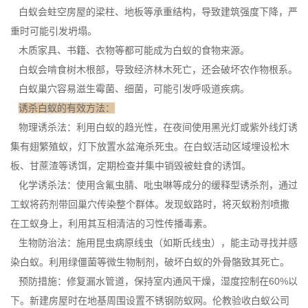
白蚁会蛀空房屋的梁柱、地板等承重结构，导致建筑强度下降，严
重时可能引发坍塌。
木质家具、书籍、衣物等都可能成为白蚁的
食物来源
。
白蚁会啃食树木根部，导致经济林木死亡，还会破坏农作物根系。
白蚁巢穴容易滋生霉菌、细菌，可能引发呼吸道疾病。
诱杀白蚁的有效方法：
物理诱杀法：
利用白蚁
的趋光性，在夜间使用黑光灯或紫外线灯诱
集有翅繁殖蚁，灯下放置水盆淹杀死虫。在白蚁活动区域埋设松木
板、甘蔗渣等诱饵，定期检查并集中销毁被蛀食的诱饵。
化学诱杀法：使用含氟虫腈、吡虫啉等成分的缓释型诱杀剂，通过
工蚁将药剂带回巢穴传染整个群体。发现蚁路时，将灭蚁粉剂喷撒
在工蚁身上，利用其互相清洁的习性传播毒素。
生物防治法：施用昆虫病原线虫（如斯氏线虫），能主动寻找并感
染白蚁。利用绿僵菌等微生物制剂，破坏白蚁的外骨骼致其死亡。
预防措施：修复漏水管道，保持室内通风干燥，湿度控制在60%以
下。新建房屋时在地基周围设置不锈钢防蚁网。伦教验收白蚁公司