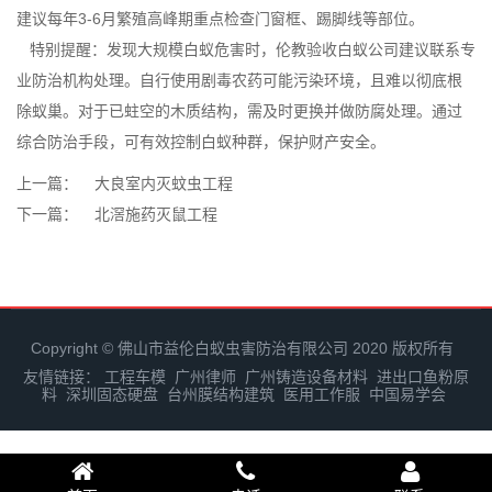
建议每年3-6月繁殖高峰期重点检查门窗框、踢脚线等部位。
特别提醒：发现大规模白蚁危害时，伦教验收白蚁公司建议联系专
业防治机构处理。自行使用剧毒农药可能污染环境，且难以彻底根
除蚁巢。对于已蛀空的
木质结构
，需及时更换并做防腐处理。通过
综合防治手段，可有效控制白蚁种群，保护财产安全。
上一篇：
大良室内灭蚊虫工程
下一篇：
北滘施药灭鼠工程
Copyright © 佛山市益伦白蚁虫害防治有限公司 2020 版权所有
友情链接：
工程车模
广州律师
广州铸造设备材料
进出口鱼粉原
料
深圳固态硬盘
台州膜结构建筑
医用工作服
中国易学会