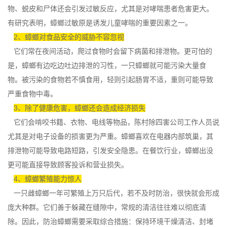
物、蜕皮和尸体还会引发
过敏反应
，尤其是对哮喘患者危害更大。
有研究表明，蟑螂过敏原是诱发儿童哮喘的重要因素之一。
2、蟑螂对食品安全的威胁不容忽视
它们常在夜间活动，爬过食物时会留下病菌和排泄物。更可怕的
是，蟑螂有边吃边吐边排泄的习性，一只蟑螂就可能污染大量食
物。被污染的食物若不慎食用，轻则引起肠胃不适，重则可能导致
严重食物中毒。
3、除了健康危害，蟑螂还会造成经济损失
它们会啃咬书籍、衣物、电线等物品，陈村除四害公司工作人员说
尤其是对电子设备的损害更为严重。蟑螂喜欢在电器内部筑巢，其
排泄物可能导致电路短路，引发安全隐患。在餐饮行业，蟑螂出没
更可能直接导致顾客投诉和营业损失。
4、蟑螂繁殖能力惊人
一只雌蟑螂一年可繁殖上万只后代，若不
及时防治
，很快就会形成
庞大种群。它们善于躲藏在缝隙中，常规的清洁往往难以彻底清
除。因此，防治蟑螂需要采取综合措施：保持环境干燥清洁、封堵