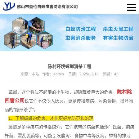
陈村环境蟑螂消杀工程
来源：
本站
作者：
admin
日期：
2025/12/10
浏览：
43
陈村除
蟑螂，这个看似不起眼的小生物，却隐藏着巨大的危害。
四害公司
说它们不仅令人厌恶，更是传播疾病、污染食物、损坏物
品的"隐形杀手"。
1、了解蟑螂的危害，才能更好地防范和治理
蟑螂是多种疾病的传播媒介，它们携带的病菌包括沙门氏菌、痢疾
杆菌、霍乱弧菌等，可能引发腹泻、食物中毒等疾病。蟑螂的排泄