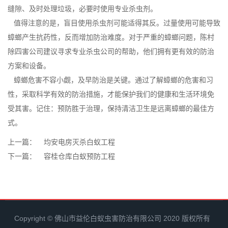
缝隙、及时处理垃圾，必要时使用专业杀虫剂。
值得注意的是，盲目使用杀虫剂可能适得其反。过量使用可能导致
蟑螂产生抗药性，反而增加防治难度。对于严重的蟑螂问题，陈村
除四害公司建议寻求专业杀虫公司的帮助，他们拥有更有效的防治
方案和设备。
蟑螂危害不容小觑，及早防治是关键。通过了解蟑螂的危害和习
性，采取科学有效的防治措施，才能保护我们的健康和
生活环境
免
受其害。记住：预防胜于治理，保持清洁卫生是远离蟑螂的最佳方
式。
上一篇：
均安电房灭杀白蚁工程
下一篇：
容桂仓库白蚁预防工程
Copyright © 佛山市益伦白蚁虫害防治有限公司 2020 版权所有